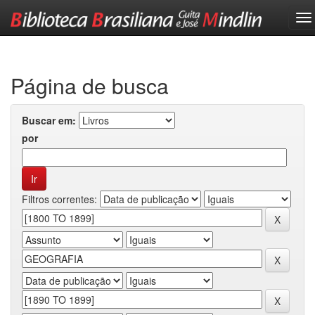
Skip
navigation
Página de busca
Buscar em:
por
Filtros correntes: