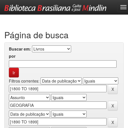
Skip
navigation
Página de busca
Buscar em:
por
Filtros correntes: