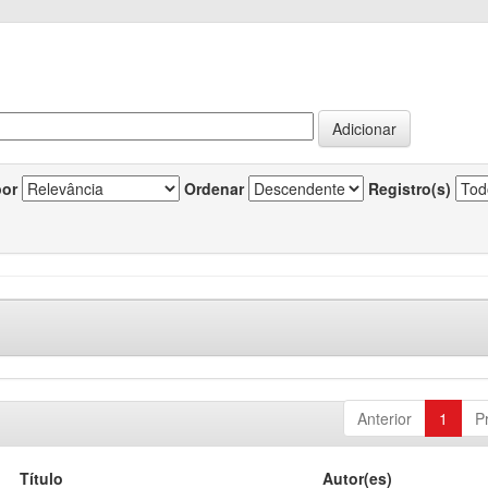
por
Ordenar
Registro(s)
Anterior
1
P
Título
Autor(es)