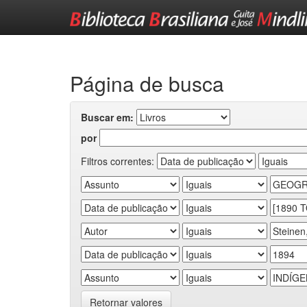
Skip
navigation
Página de busca
Buscar em:
por
Filtros correntes:
Retornar valores