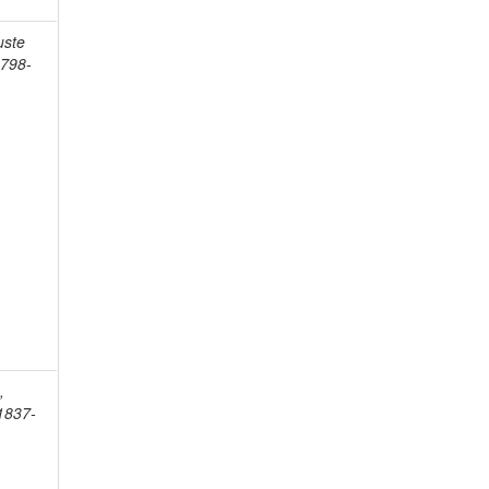
uste
1798-
,
1837-