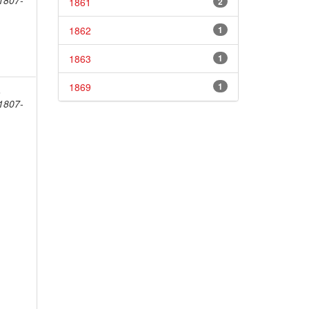
1807-
1861
2
1862
1
1863
1
1869
1
,
1807-