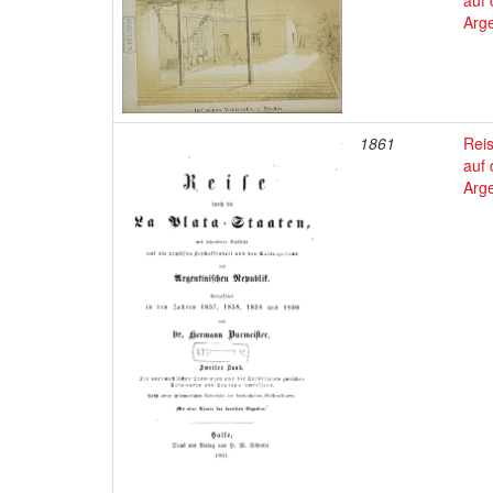
auf 
Arge
1861
Reis
auf 
Arge