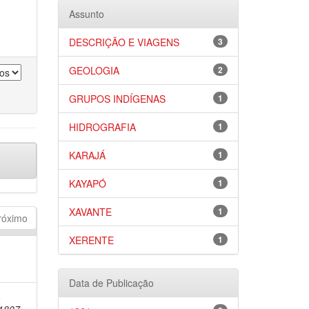
Assunto
DESCRIÇÃO E VIAGENS
3
GEOLOGIA
2
GRUPOS INDÍGENAS
1
HIDROGRAFIA
1
KARAJÁ
1
KAYAPÓ
1
XAVANTE
1
róximo
XERENTE
1
Data de Publicação
,