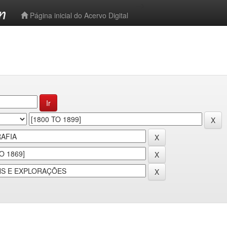
-->
Página inicial do Acervo Digital