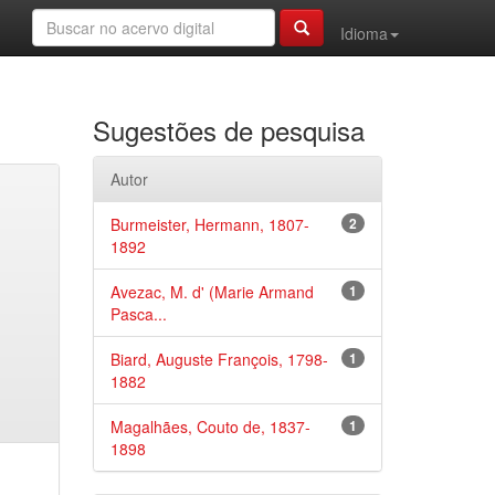
Idioma
Sugestões de pesquisa
Autor
Burmeister, Hermann, 1807-
2
1892
Avezac, M. d' (Marie Armand
1
Pasca...
Biard, Auguste François, 1798-
1
1882
Magalhães, Couto de, 1837-
1
1898