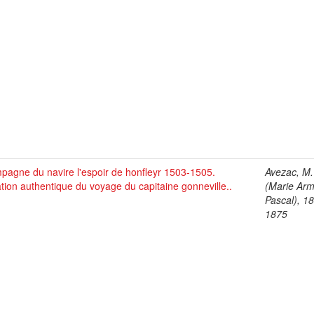
agne du navire l'espoir de honfleyr 1503-1505.
Avezac, M.
tion authentique du voyage du capitaine gonneville..
(Marie Ar
Pascal), 1
1875