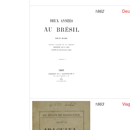
1862
Deu
1863
Via