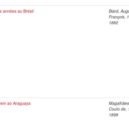
x années au Brésil
Biard, Aug
François, 
1882
gem ao Araguaya
Magalhães
Couto de, 
1898