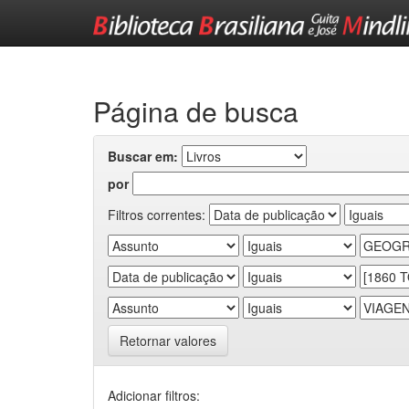
Skip
navigation
Página de busca
Buscar em:
por
Filtros correntes:
Retornar valores
Adicionar filtros: