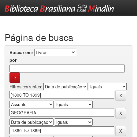
Skip
navigation
Página de busca
Buscar em:
por
Filtros correntes: