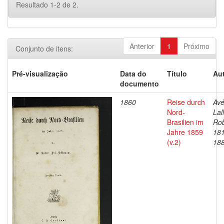
Resultado 1-2 de 2.
Anterior
1
Próximo
Conjunto de itens:
Pré-visualização
Data do
Título
Aut
documento
1860
Reise durch
Avé
Nord-
Lal
Brasilien im
Rob
Jahre 1859
18
(v.2)
18