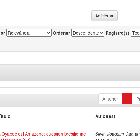
por
Ordenar
Registro(s)
Anterior
1
P
Título
Autor(es)
L'Oyapoc et l'Amazone: question brésilienne
Silva, Joaquim Caetan