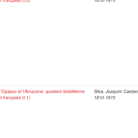
et française (t.2)
1810-1873
L'Oyapoc et l'Amazone: question brésilienne
Silva, Joaquim Caetan
et française (t.1)
1810-1873