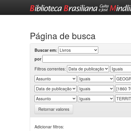
Skip
navigation
Página de busca
Buscar em:
por
Filtros correntes:
Retornar valores
Adicionar filtros: