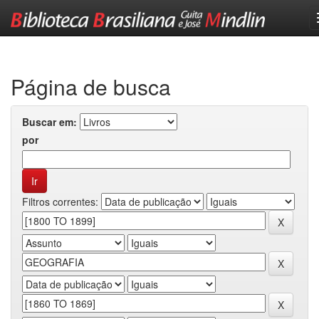
Skip
navigation
Página de busca
Buscar em:
por
Filtros correntes: