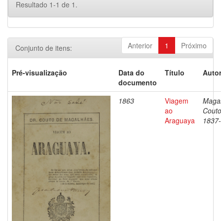
Resultado 1-1 de 1.
Anterior
1
Próximo
Conjunto de itens:
Pré-visualização
Data do
Título
Autor
documento
1863
Viagem
Magal
ao
Couto
Araguaya
1837