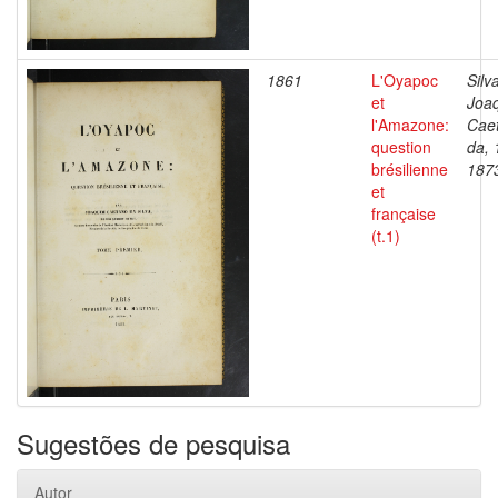
1861
L'Oyapoc
Silv
et
Joa
l'Amazone:
Cae
question
da, 
brésilienne
187
et
française
(t.1)
Sugestões de pesquisa
Autor