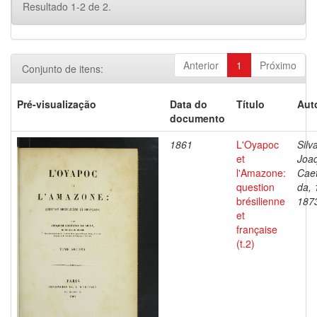
Resultado 1-2 de 2.
Anterior
1
Próximo
Conjunto de itens:
Pré-visualização
Data do
Título
Aut
documento
1861
L'Oyapoc
Silv
et
Joa
l'Amazone:
Cae
question
da, 
brésilienne
187
et
française
(t.2)