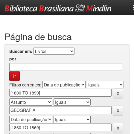
Skip
navigation
Página de busca
Buscar em:
por
Filtros correntes: