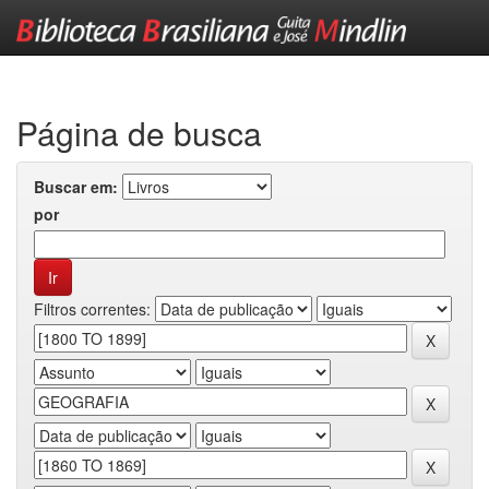
Skip
navigation
Página de busca
Buscar em:
por
Filtros correntes: