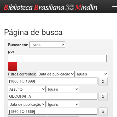
Skip
navigation
Página de busca
Buscar em:
por
Filtros correntes: