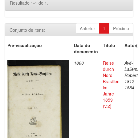
Resultado 1-1 de 1.
Anterior
1
Próximo
Conjunto de itens:
Pré-visualização
Data do
Título
Autor(
documento
1860
Reise
Avé-
durch
Lallem
Nord-
Robert
Brasilien
1812-
im
1884
Jahre
1859
(v.2)