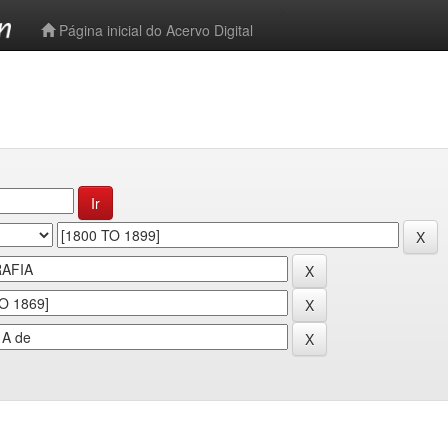
-->
Página inicial do Acervo Digital