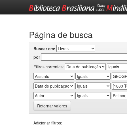
Skip
navigation
Página de busca
Buscar em:
por
Filtros correntes:
Retornar valores
Adicionar filtros: