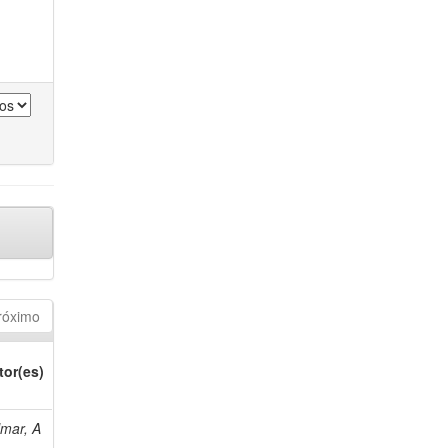
róximo
tor(es)
lmar, A