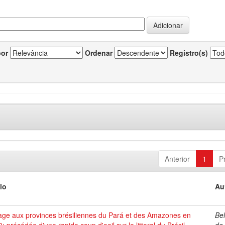
por
Ordenar
Registro(s)
Anterior
1
P
lo
Au
age aux provinces brésiliennes du Pará et des Amazones en
Be