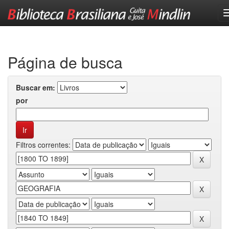
Skip
navigation
Página de busca
Buscar em:
por
Filtros correntes: