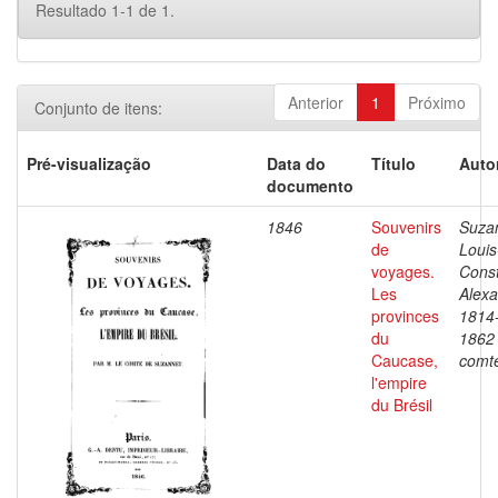
Resultado 1-1 de 1.
Anterior
1
Próximo
Conjunto de itens:
Pré-visualização
Data do
Título
Auto
documento
1846
Souvenirs
Suza
de
Louis
voyages.
Const
Les
Alex
provinces
1814
du
1862
Caucase,
comt
l'empire
du Brésil