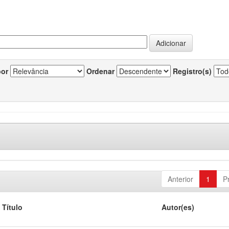
por
Ordenar
Registro(s)
Anterior
1
P
Título
Autor(es)