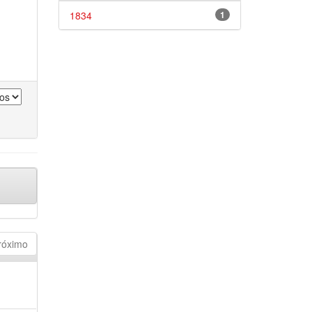
1834
1
róximo