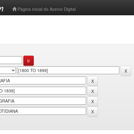
-->
Página inicial do Acervo Digital