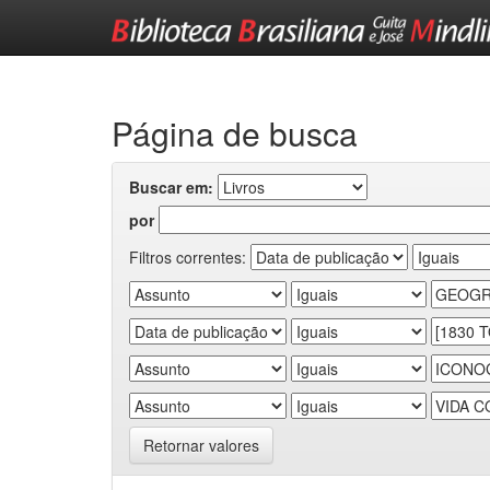
Skip
navigation
Página de busca
Buscar em:
por
Filtros correntes:
Retornar valores