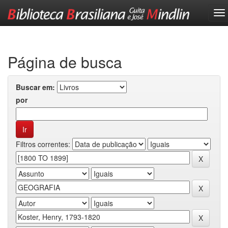
Skip
navigation
Página de busca
Buscar em:
por
Filtros correntes: