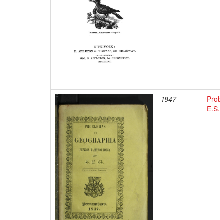
1847
Pro
E.S