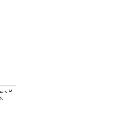
liam H.
y),