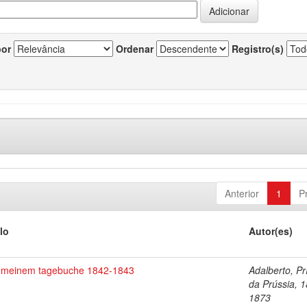
por
Ordenar
Registro(s)
Anterior
1
P
lo
Autor(es)
 meinem tagebuche 1842-1843
Adalberto, Pr
da Prússia, 
1873