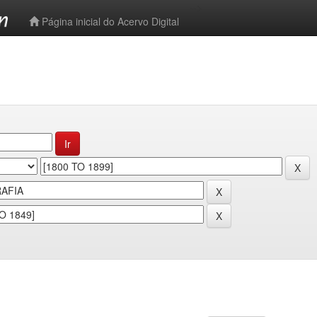
-->
Página inicial do Acervo Digital