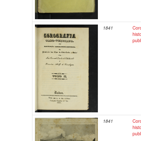
1841
Coro
hist
pub
1841
Coro
hist
pub