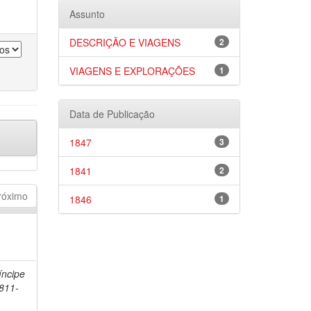
Assunto
DESCRIÇÃO E VIAGENS
2
VIAGENS E EXPLORAÇÕES
1
Data de Publicação
1847
3
1841
2
róximo
1846
1
íncipe
1811-