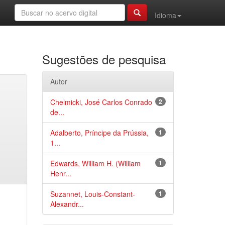
Idioma
Sugestões de pesquisa
Autor
Chelmicki, José Carlos Conrado
2
de...
Adalberto, Príncipe da Prússia,
1
1...
Edwards, William H. (William
1
Henr...
Suzannet, Louis-Constant-
1
Alexandr...