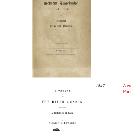
1847
A vo
Par