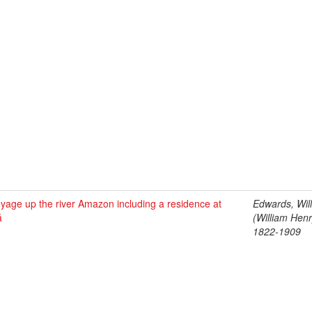
yage up the river Amazon including a residence at
Edwards, Wil
á
(William Henr
1822-1909