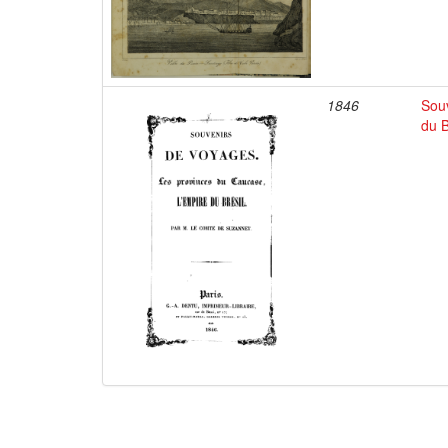
1846
Souv
du B