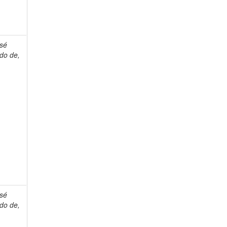
osé
do de,
osé
do de,