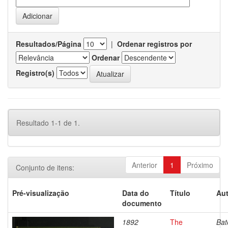
Resultados/Página
|
Ordenar registros por
Ordenar
Registro(s)
Resultado 1-1 de 1.
Anterior
1
Próximo
Conjunto de itens:
Pré-visualização
Data do
Título
Aut
documento
1892
The
Bat