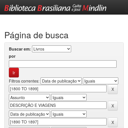
Skip
navigation
Página de busca
Buscar em:
por
Filtros correntes: