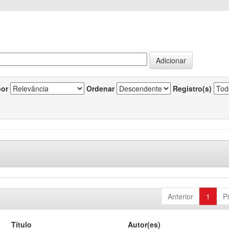
por
Ordenar
Registro(s)
Anterior
1
P
Título
Autor(es)