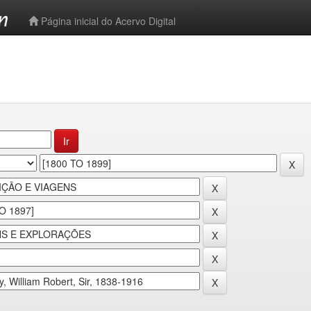
-->
Página inicial do Acervo Digital