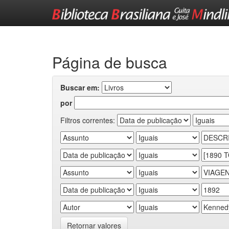
Skip
navigation
Página de busca
Buscar em:
por
Filtros correntes:
Retornar valores