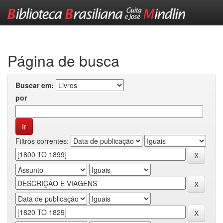
Skip
navigation
Página de busca
Buscar em:
por
Filtros correntes: