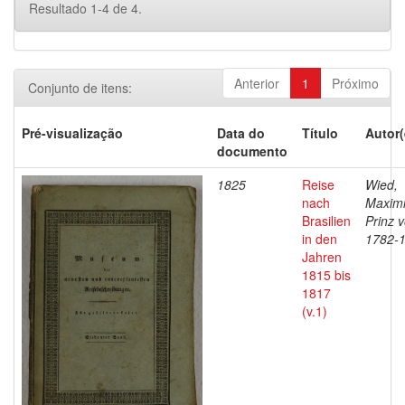
Resultado 1-4 de 4.
Anterior
1
Próximo
Conjunto de itens:
Pré-visualização
Data do
Título
Autor(
documento
1825
Reise
Wied,
nach
Maximi
Brasilien
Prinz 
in den
1782-
Jahren
1815 bis
1817
(v.1)