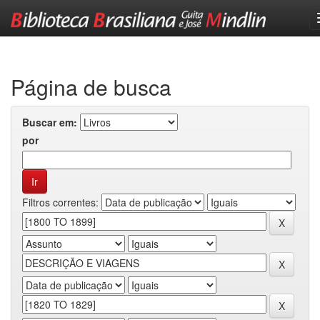
Skip
navigation
Página de busca
Buscar em:
por
Filtros correntes: