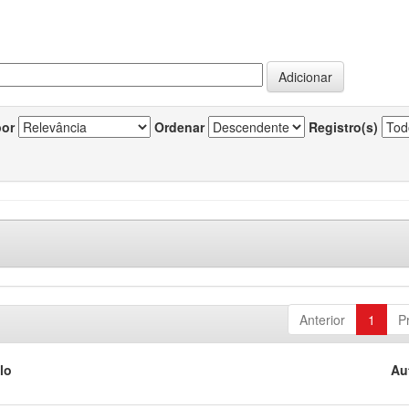
por
Ordenar
Registro(s)
Anterior
1
P
lo
Au