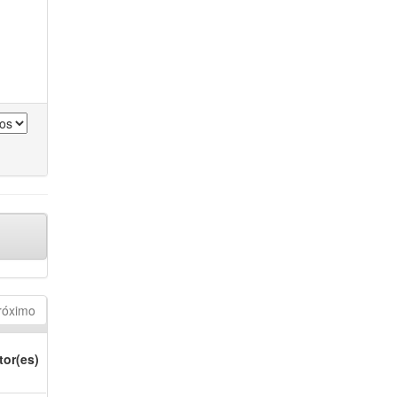
róximo
tor(es)