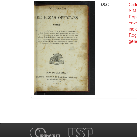
1831
Coll
S.M.
Rep
povo
ingl
Reg
gene