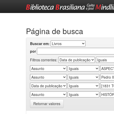
Skip
navigation
Página de busca
Buscar em:
por
Filtros correntes:
Retornar valores