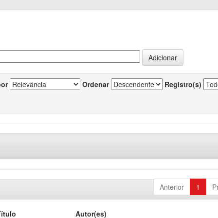
por
Ordenar
Registro(s)
Anterior
1
P
ítulo
Autor(es)