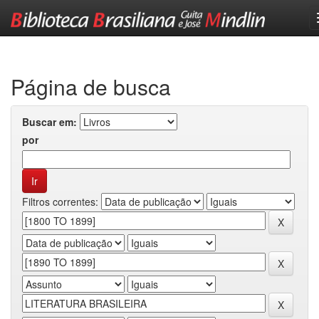
Skip
navigation
Página de busca
Buscar em:
por
Filtros correntes: