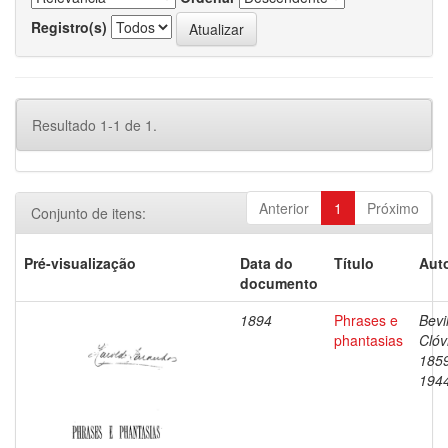
Registro(s)
Resultado 1-1 de 1.
Anterior
1
Próximo
Conjunto de itens:
Pré-visualização
Data do
Título
Auto
documento
1894
Phrases e
Bevi
phantasias
Clóv
185
194