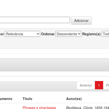
por
Ordenar
Registro(s)
Anterior
1
P
cumento
Título
Autor(es)
Phrases e phantasias
Beviláqua, Clóvis, 1859-19