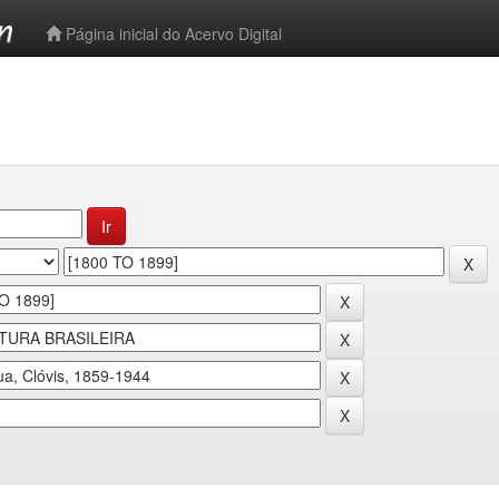
-->
Página inicial do Acervo Digital