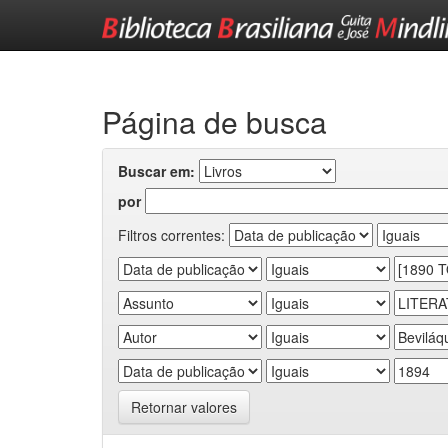
Skip
navigation
Página de busca
Buscar em:
por
Filtros correntes:
Retornar valores