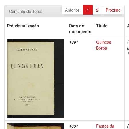
Anterior
1
2
Próximo
Conjunto de itens:
Pré-visualização
Data do
Título
documento
1891
Quincas
A
Borba
1891
Fastos da
P