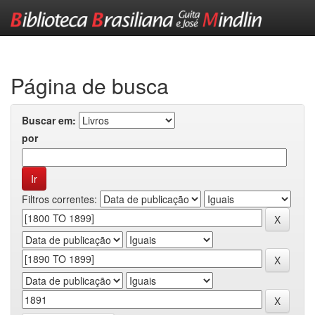
Skip
navigation
Página de busca
Buscar em:
por
Filtros correntes: