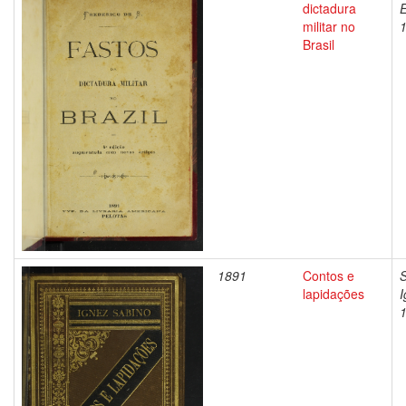
dictadura
militar no
Brasil
1891
Contos e
S
lapidações
I