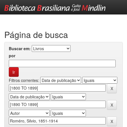
Skip
navigation
Página de busca
Buscar em:
por
Filtros correntes: