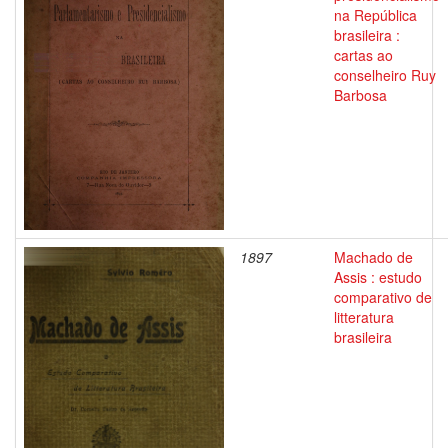
na República
brasileira :
cartas ao
conselheiro Ruy
Barbosa
1897
Machado de
Assis : estudo
comparativo de
litteratura
brasileira