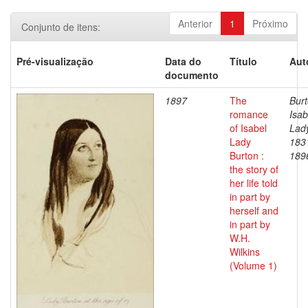
Anterior
1
Próximo
Conjunto de itens:
Pré-visualização
Data do
Título
Aut
documento
1897
The
Burt
romance
Isab
of Isabel
Lad
Lady
183
Burton :
189
the story of
her life told
in part by
herself and
in part by
W.H.
Wilkins
(Volume 1)