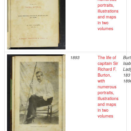
portraits,
illustrations
and maps
in two
volumes
1893
The life of
Burt
capitain Sir
Isab
Richard F.
Lad
Burton,
183
with
189
numerous
portraits,
illustrations
and maps
in two
volumes