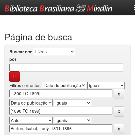
Skip
navigation
Página de busca
Buscar em:
por
Filtros correntes: