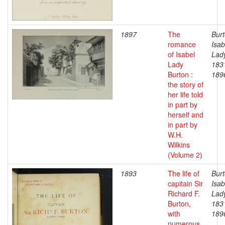
1897
The
Burt
romance
Isab
of Isabel
Lad
Lady
183
Burton :
189
the story of
her life told
in part by
herself and
in part by
W.H.
Wilkins
(Volume 2)
1893
The life of
Burt
capitain Sir
Isab
Richard F.
Lad
Burton,
183
with
189
numerous