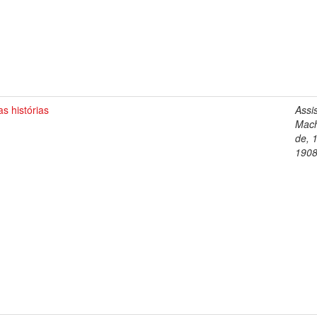
as histórias
Assi
Mac
de, 
190