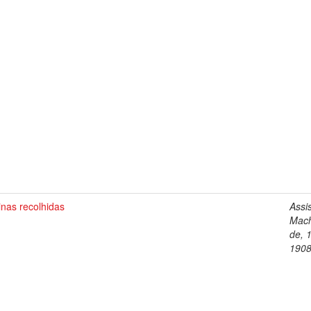
nas recolhidas
Assi
Mac
de, 
190