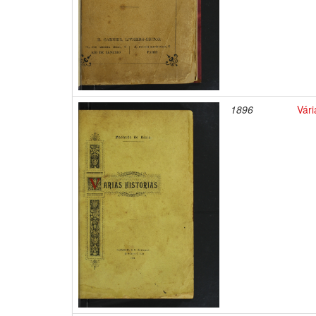
1896
Vári