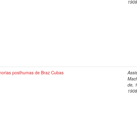
190
orias posthumas de Braz Cubas
Assi
Mac
de, 
190