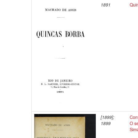
1891
Qui
[1899];
Cont
1899
O s
Simã