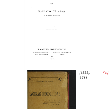
[1899];
Pagi
1899