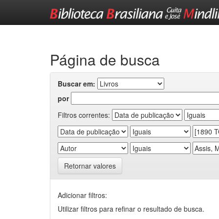
Skip
navigation
Página de busca
Buscar em:
por
Filtros correntes:
Retornar valores
Adicionar filtros:
Utilizar filtros para refinar o resultado de busca.