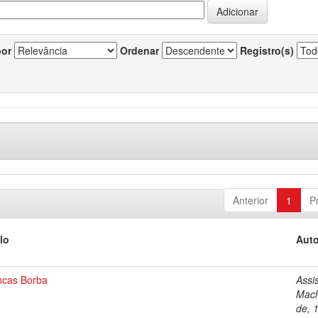
por
Ordenar
Registro(s)
Anterior
1
P
lo
Auto
ncas Borba
Assi
Mac
de, 