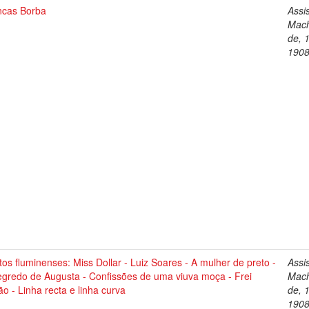
ncas Borba
Assi
Mac
de, 
190
os fluminenses: Miss Dollar - Luiz Soares - A mulher de preto -
Assi
egredo de Augusta - Confissões de uma viuva moça - Frei
Mac
o - Linha recta e linha curva
de, 
190