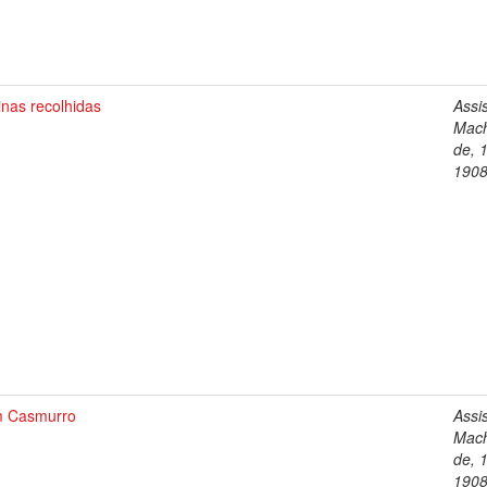
nas recolhidas
Assi
Mac
de, 
190
 Casmurro
Assi
Mac
de, 
190