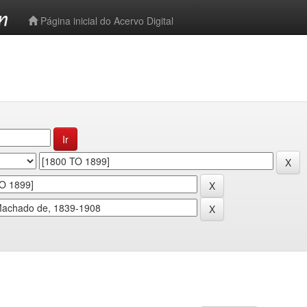
-->
Página inicial do Acervo Digital