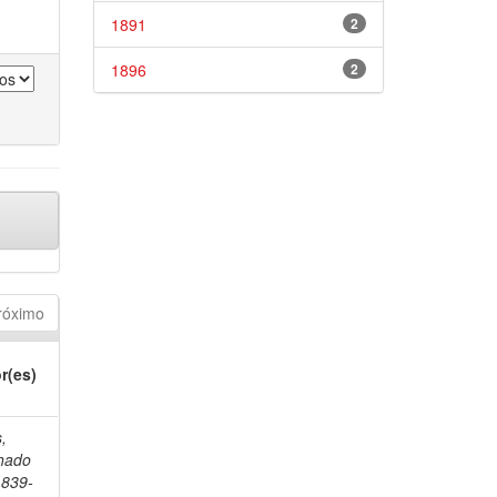
1891
2
1896
2
róximo
r(es)
s,
hado
1839-