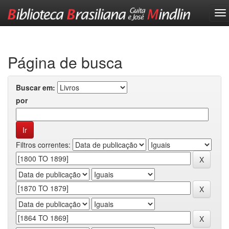
Skip
navigation
Página de busca
Buscar em:
por
Filtros correntes: