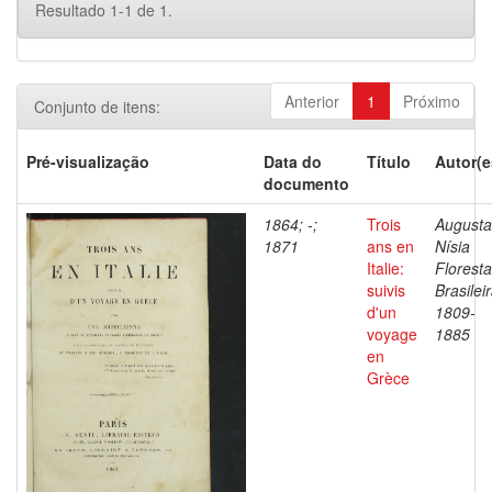
Resultado 1-1 de 1.
Anterior
1
Próximo
Conjunto de itens:
Pré-visualização
Data do
Título
Autor(e
documento
1864; -;
Trois
Augusta
1871
ans en
Nísia
Italie:
Floresta
suivis
Brasileir
d'un
1809-
voyage
1885
en
Grèce