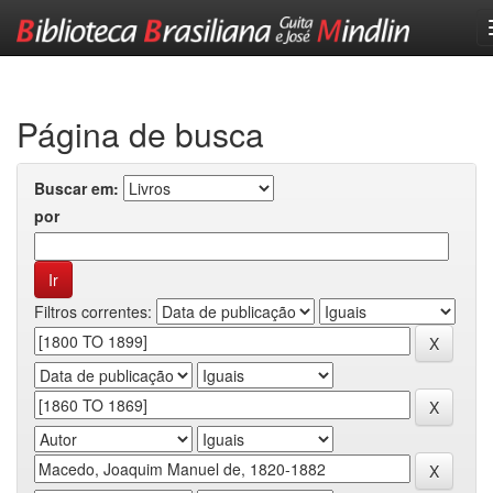
Skip
navigation
Página de busca
Buscar em:
por
Filtros correntes: