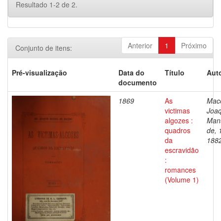
Resultado 1-2 de 2.
Anterior
1
Próximo
Conjunto de itens:
Pré-visualização
Data do
Título
Auto
documento
1869
As
Mac
victimas
Joa
algozes :
Man
quadros
de, 
da
188
escravidão
:
romances
(Volume 1)