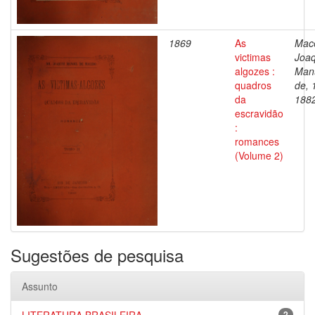
1869
As
Mac
victimas
Joa
algozes :
Man
quadros
de, 
da
188
escravidão
:
romances
(Volume 2)
Sugestões de pesquisa
Assunto
2