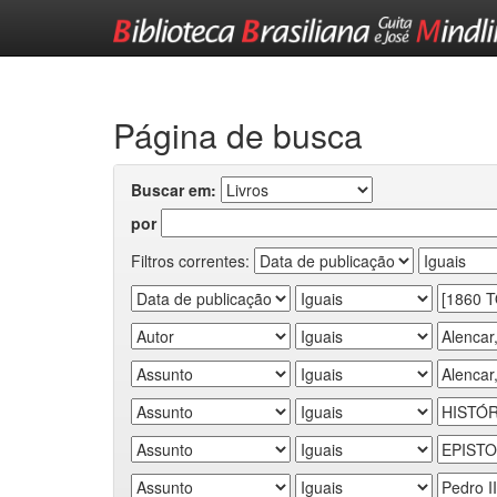
Skip
navigation
Página de busca
Buscar em:
por
Filtros correntes: