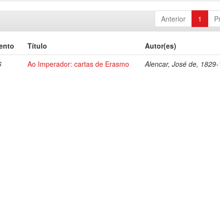
Anterior
1
P
ento
Título
Autor(es)
6
Ao Imperador: cartas de Erasmo
Alencar, José de, 1829