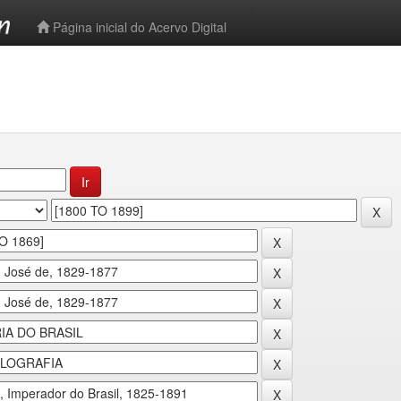
-->
Página inicial do Acervo Digital