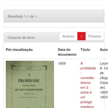
Resultado 1-1 de 1.
Anterior
1
Próximo
Conjunto de itens:
Pré-visualização
Data do
Título
Auto
documento
1859
A
Lace
probidade
A. C
:
de
comedia-
(Aug
drama
Cesa
em 2
de),
actos e
1829
um
1903
prologo
maritimo