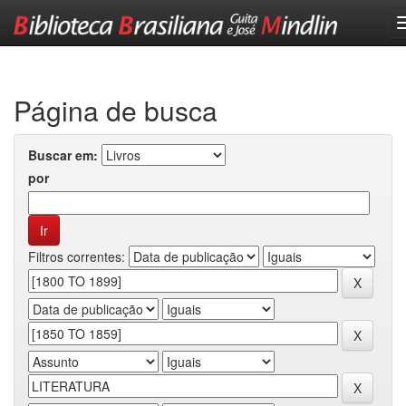
Skip
navigation
Página de busca
Buscar em:
por
Filtros correntes: