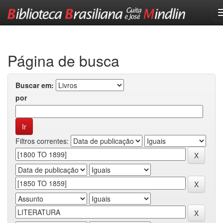
Skip
navigation
Página de busca
Buscar em:
por
Filtros correntes: