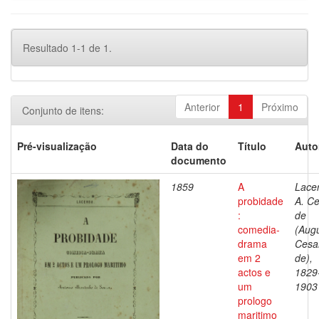
Resultado 1-1 de 1.
Anterior
1
Próximo
Conjunto de itens:
Pré-visualização
Data do
Título
Auto
documento
1859
A
Lace
probidade
A. C
:
de
comedia-
(Aug
drama
Cesa
em 2
de),
actos e
1829
um
1903
prologo
maritimo