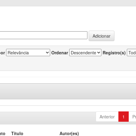
por
Ordenar
Registro(s)
Anterior
1
P
nto
Título
Autor(es)