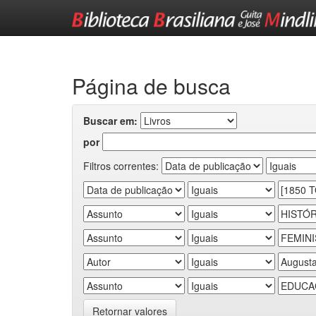
Skip
navigation
Página de busca
Buscar em:
por
Filtros correntes:
Retornar valores