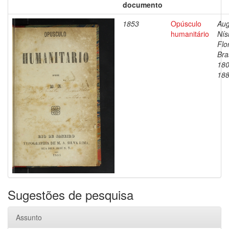
documento
1853
Opúsculo
Aug
humanitário
Nís
Flo
Bras
180
18
Sugestões de pesquisa
Assunto