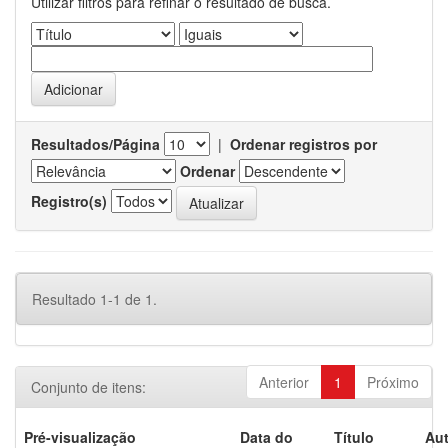
Utilizar filtros para refinar o resultado de busca.
Resultados/Página
|
Ordenar registros por
Ordenar
Registro(s)
Resultado 1-1 de 1.
Anterior
1
Próximo
Conjunto de itens:
Pré-visualização
Data do
Título
Aut