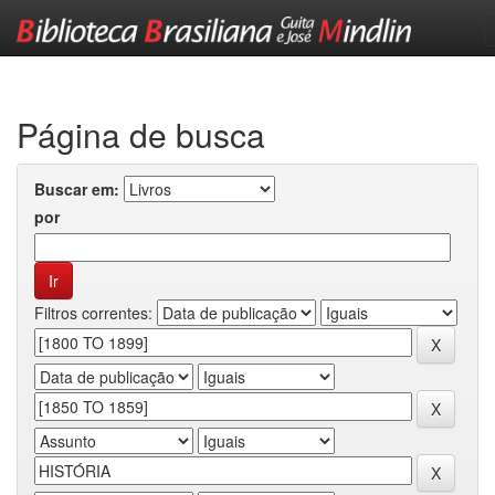
Skip
navigation
Página de busca
Buscar em:
por
Filtros correntes: