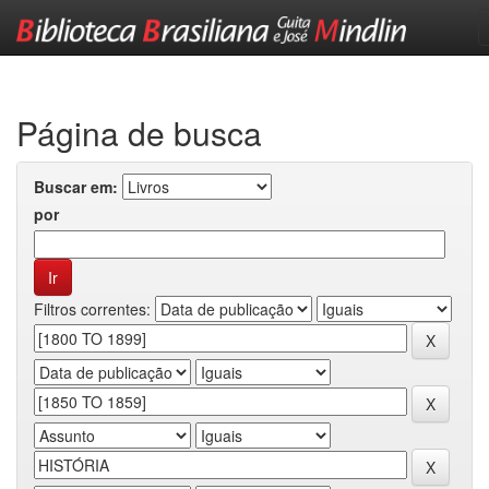
Skip
navigation
Página de busca
Buscar em:
por
Filtros correntes: