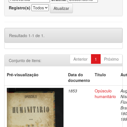
Registro(s)
Resultado 1-1 de 1.
Anterior
1
Próximo
Conjunto de itens:
Pré-visualização
Data do
Título
Aut
documento
1853
Opúsculo
Aug
humanitário
Nís
Flo
Bras
180
18