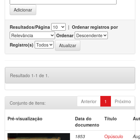
Resultados/Página
|
Ordenar registros por
Ordenar
Registro(s)
Resultado 1-1 de 1.
Anterior
1
Próximo
Conjunto de itens:
Pré-visualização
Data do
Título
Aut
documento
1853
Opúsculo
Aug