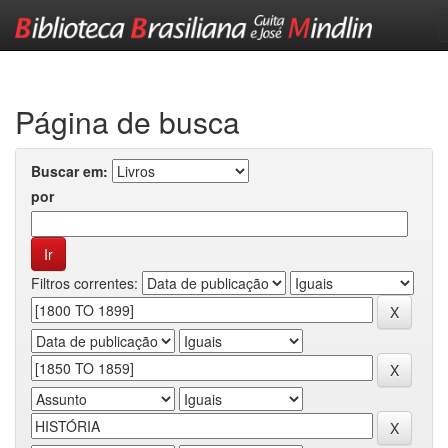
Skip
navigation
Página de busca
Buscar em:
por
Filtros correntes: