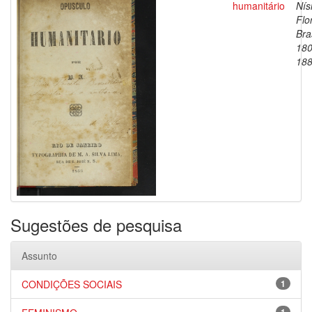
humanitário
Nís
Flo
Bras
180
18
Sugestões de pesquisa
Assunto
CONDIÇÕES SOCIAIS
1