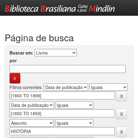
Skip
navigation
Página de busca
Buscar em:
por
Filtros correntes: