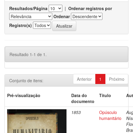
Resultados/Página
|
Ordenar registros por
Ordenar
Registro(s)
Resultado 1-1 de 1.
Anterior
1
Próximo
Conjunto de itens:
Pré-visualização
Data do
Título
Aut
documento
1853
Opúsculo
Aug
humanitário
Nís
Flo
Bras