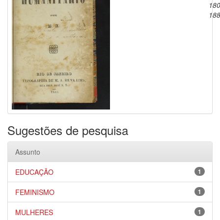
180
18
Sugestões de pesquisa
Assunto
EDUCAÇÃO
1
FEMINISMO
1
MULHERES
1