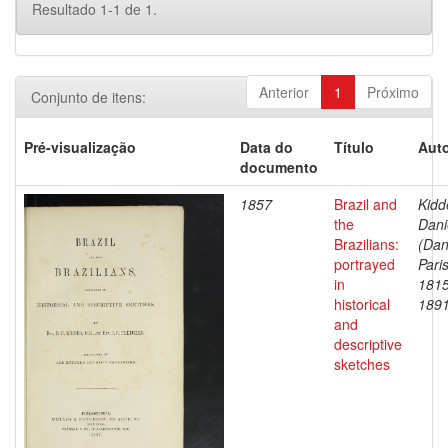
Resultado 1-1 de 1.
Anterior
1
Próximo
Conjunto de itens:
Pré-visualização
Data do
Título
Auto
documento
1857
Brazil and
Kidd
the
Dani
Brazilians:
(Dan
portrayed
Paris
in
1815
historical
189
and
descriptive
sketches