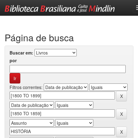
Skip
navigation
Página de busca
Buscar em:
por
Filtros correntes: