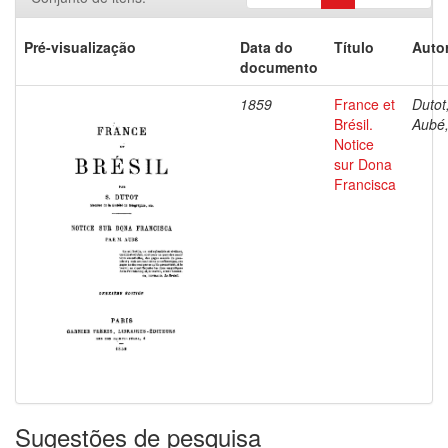
Pré-visualização
Data do
Título
Autor
documento
1859
France et
Dutot,
Brésil.
Aubé,
Notice
sur Dona
Francisca
Sugestões de pesquisa