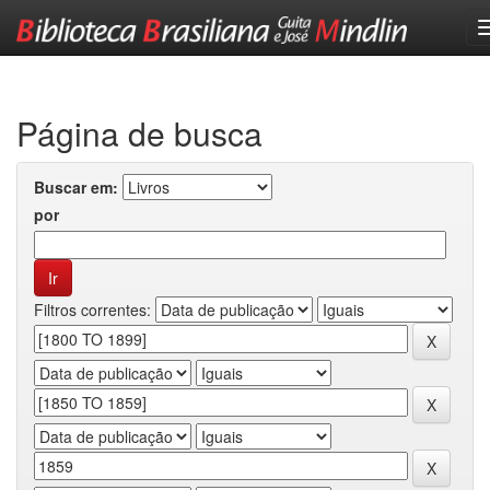
Skip
navigation
Página de busca
Buscar em:
por
Filtros correntes: