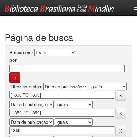
Skip
navigation
Página de busca
Buscar em:
por
Filtros correntes: