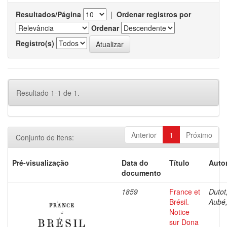
Resultados/Página
|
Ordenar registros por
Ordenar
Registro(s)
Resultado 1-1 de 1.
Anterior
1
Próximo
Conjunto de itens:
Pré-visualização
Data do
Título
Autor
documento
1859
France et
Dutot,
Brésil.
Aubé,
Notice
sur Dona