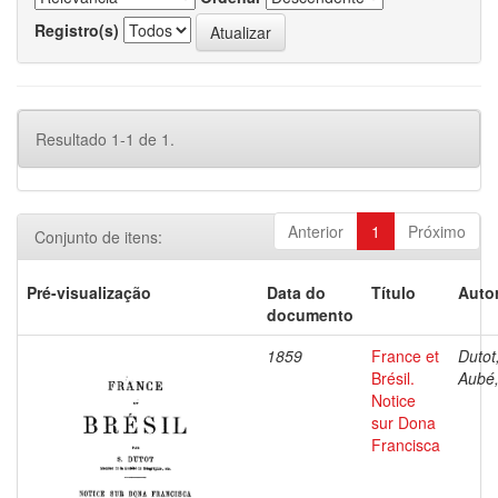
Registro(s)
Resultado 1-1 de 1.
Anterior
1
Próximo
Conjunto de itens:
Pré-visualização
Data do
Título
Autor
documento
1859
France et
Dutot,
Brésil.
Aubé,
Notice
sur Dona
Francisca