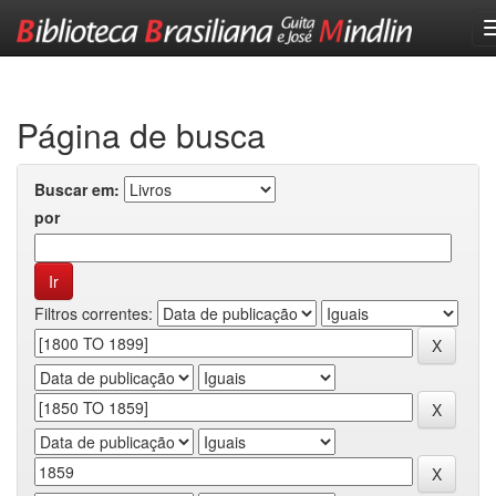
Skip
navigation
Página de busca
Buscar em:
por
Filtros correntes: