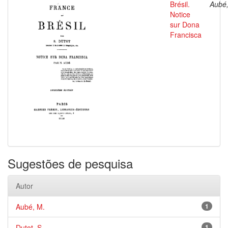
Brésil.
Aubé,
Notice
sur Dona
Francisca
Sugestões de pesquisa
Autor
Aubé, M.
1
Dutot, S.
1