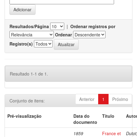
Resultados/Página
|
Ordenar registros por
Ordenar
Registro(s)
Resultado 1-1 de 1.
Anterior
1
Próximo
Conjunto de itens:
Pré-visualização
Data do
Título
Autor
documento
1859
France et
Dutot,