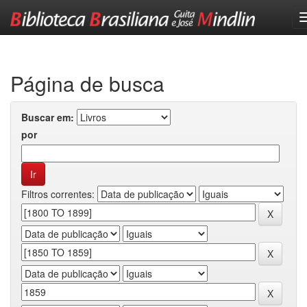
Skip
navigation
Página de busca
Buscar em:
por
Filtros correntes: