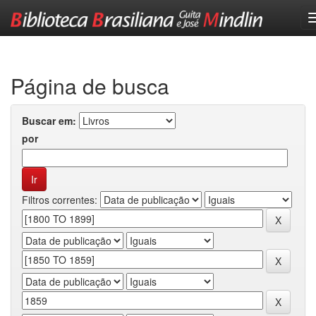
Skip
navigation
Página de busca
Buscar em:
por
Filtros correntes: