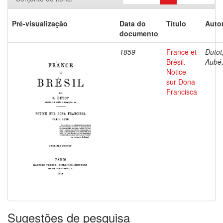
Pré-visualização
Data do
Título
Autor
documento
1859
France et
Dutot,
Brésil.
Aubé,
Notice
sur Dona
Francisca
Sugestões de pesquisa