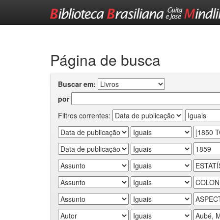
Skip
navigation
Página de busca
Buscar em:
por
Filtros correntes: