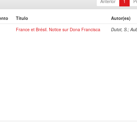
Anterior
1
P
ento
Título
Autor(es)
France et Brésil. Notice sur Dona Francisca
Dutot, S.; Au