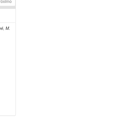
róximo
bé, M.