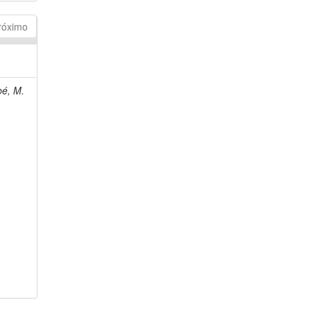
róximo
bé, M.