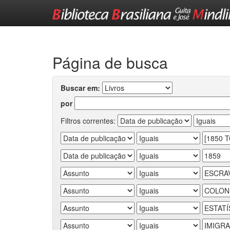
Skip
navigation
Página de busca
Buscar em:
por
Filtros correntes: