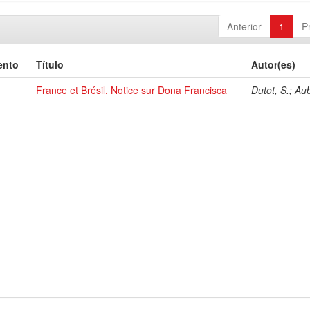
Anterior
1
P
ento
Título
Autor(es)
France et Brésil. Notice sur Dona Francisca
Dutot, S.; Au