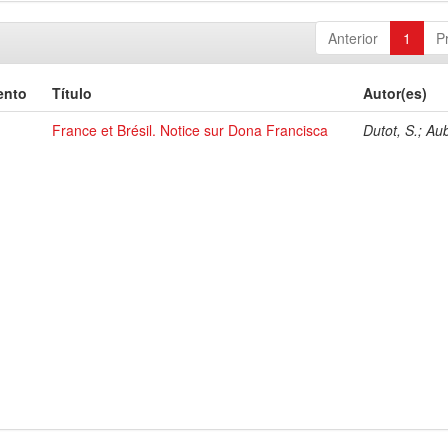
Anterior
1
P
ento
Título
Autor(es)
France et Brésil. Notice sur Dona Francisca
Dutot, S.; Au