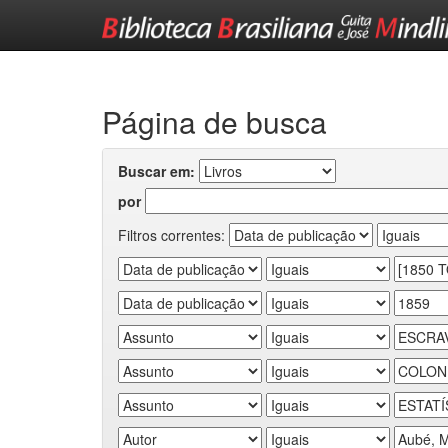
Skip
navigation
Página de busca
Buscar em:
por
Filtros correntes: