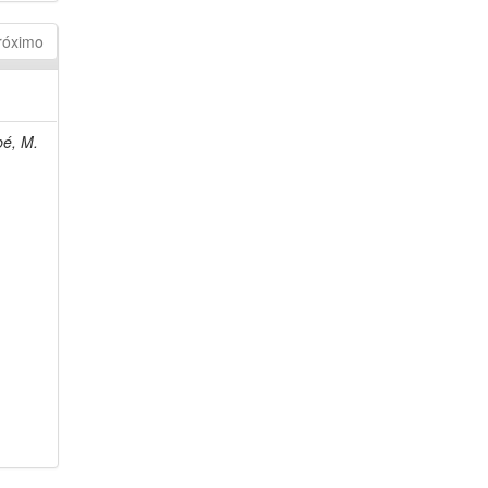
róximo
bé, M.