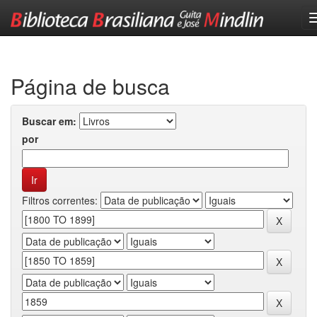
Skip
navigation
Página de busca
Buscar em:
por
Filtros correntes: