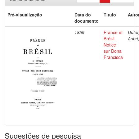
Pré-visualização
Data do
Título
Autor
documento
1859
France et
Dutot,
Brésil.
Aubé,
Notice
sur Dona
Francisca
Sugestões de pesquisa