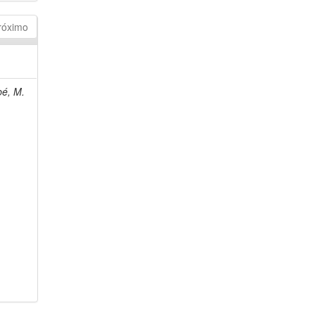
róximo
bé, M.