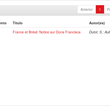
Anterior
1
P
ento
Título
Autor(es)
France et Brésil. Notice sur Dona Francisca
Dutot, S.; Au