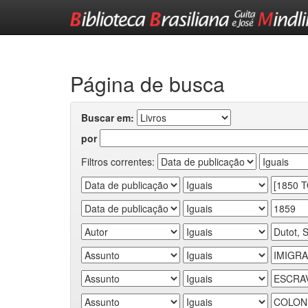
Skip
navigation
Página de busca
Buscar em:
por
Filtros correntes: