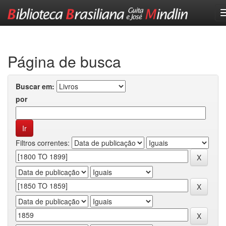
Skip
navigation
Página de busca
Buscar em:
por
Filtros correntes: