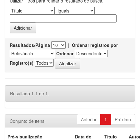
Utilizar filtros para refinar o resultado de busca.
Resultados/Página
|
Ordenar registros por
Ordenar
Registro(s)
Resultado 1-1 de 1.
Anterior
1
Próximo
Conjunto de itens:
Pré-visualização
Data do
Título
Autor