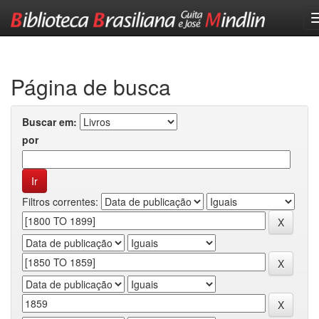
Skip
navigation
Página de busca
Buscar em:
por
Filtros correntes: