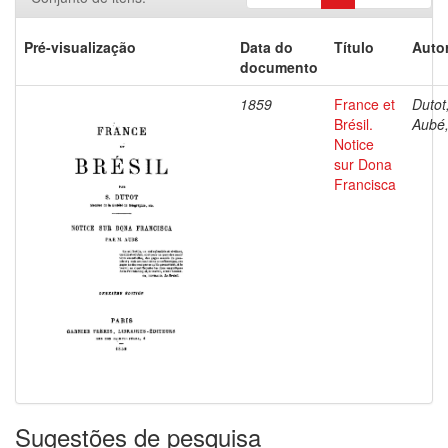
Pré-visualização
Data do
Título
Autor
documento
1859
France et
Dutot,
Brésil.
Aubé,
Notice
sur Dona
Francisca
Sugestões de pesquisa